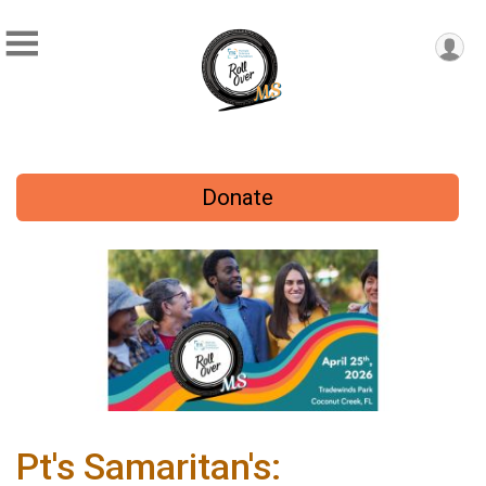
Donate
Pt's Samaritan's: