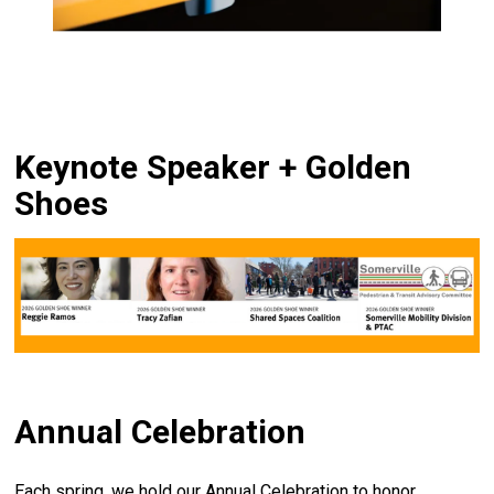
Keynote Speaker + Golden
Shoes
Annual Celebration
Each spring, we hold our Annual Celebration to honor